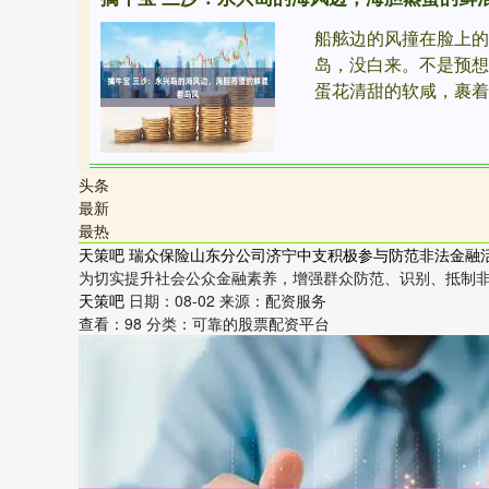
船舷边的风撞在脸上
岛，没白来。不是预
蛋花清甜的软咸，裹着远
头条
最新
最热
天策吧 瑞众保险山东分公司济宁中支积极参与防范非法金融
为切实提升社会公众金融素养，增强群众防范、识别、抵制非法
天策吧
日期：08-02
来源：配资服务
查看：
98
分类：
可靠的股票配资平台