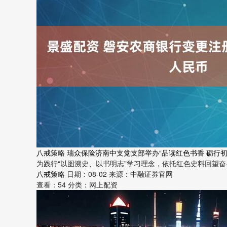
八戒策略 瑞众保险济南中支党支部举办“品读红色书香 砺行
为践行“以图溯史、以书明志”学习理念，依托红色史料回望奋
八戒策略
日期：08-02
来源：中融证券官网
查看：
54
分类：
网上配资