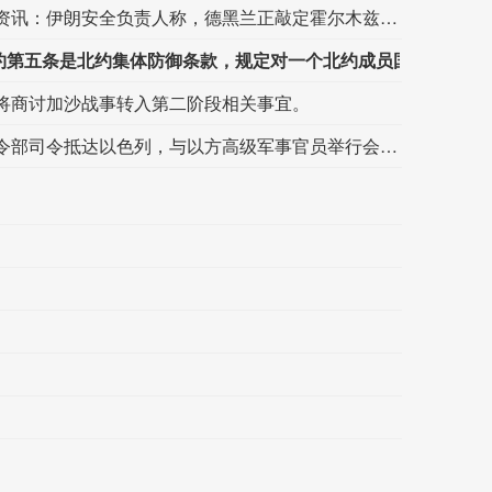
市场资讯：伊朗安全负责人称，德黑兰正敲定霍尔木兹海峡相关协议，要求美方纠正自身行为。
土耳其外交部长：土耳其、巴基斯坦、沙特阿拉伯的防务协定在性质上等同于北约第五条条款。 注：北约第五条是北约集体防御条款，规定对一个北约成员国的武装攻击即视为对所有北约成员国的武装攻击，所有缔约国应采取包括武力在内的行动协助被攻击国。
土耳其
将商讨加沙战事转入第二阶段相关事宜。
市场资讯：美军中央司令部司令抵达以色列，与以方高级军事官员举行会谈。