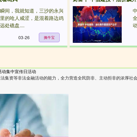
的瞬间，我就知道，三沙的永兴
想里的呛人咸涩，是混着路边鸡
处礁盘....
动
03-26
擒牛宝
活动集中宣传日活动
集资等非法金融活动的能力，全力营造全民防非、主动拒非的浓厚社会氛围，2