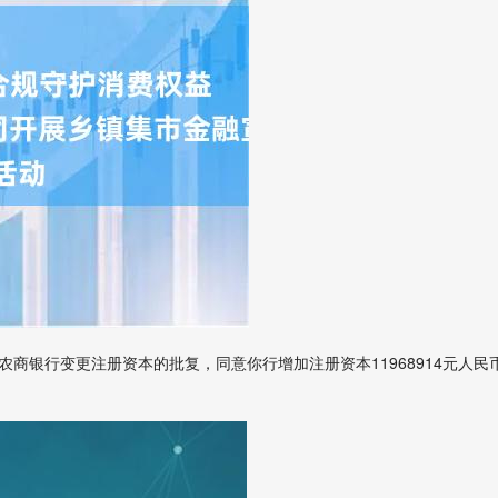
行变更注册资本的批复，同意你行增加注册资本11968914元人民币，由29