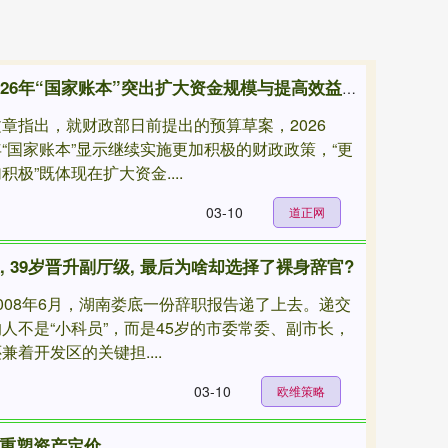
道正网 中证报头版文章：2026年“国家账本”突出扩大资金规模与提高效益并重
文章指出，就财政部日前提出的预算草案，2026
年“国家账本”显示继续实施更加积极的财政政策，“更
积极”既体现在扩大资金....
03-10
道正网
, 39岁晋升副厅级, 最后为啥却选择了裸身辞官?
2008年6月，湖南娄底一份辞职报告递了上去。递交
的人不是“小科员”，而是45岁的市委常委、副市长，
兼着开发区的关键担....
03-10
欧维策略
升重塑资产定价