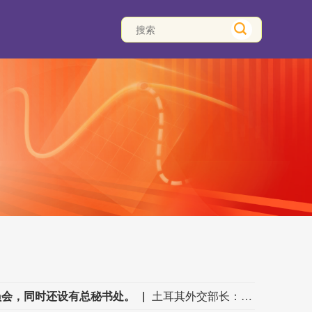
员会，同时还设有总秘书处。
土耳其外交部长：（土耳其、巴基斯坦、沙特阿拉伯的防务协定）公约将设立一个类似北约的部长级委员会，同时还设有总秘书处。