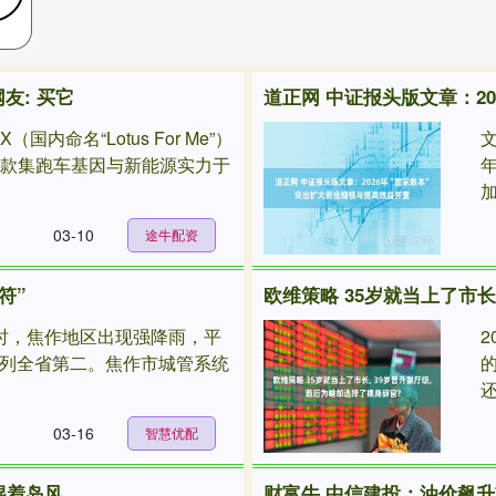
网友: 买它
X（国内命名“Lotus For Me”）
这款集跑车基因与新能源实力于
加
03-10
途牛配资
符”
欧维策略 35岁就当上了市长
日8时，焦作地区出现强降雨，平
，位列全省第二。焦作市城管系统
还
03-16
智慧优配
混着岛风
财富牛 中信建投：油价飙